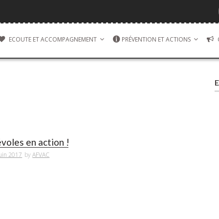
ECOUTE ET ACCOMPAGNEMENT
PRÉVENTION ET ACTIONS
E
voles en action !
uin 2017
by
AFVAC