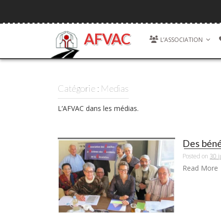
Skip
to
content
AFVAC
L’ASSOCIATION
Catégorie : Medias
L’AFVAC dans les médias.
Des béné
Posted on
30 j
Read More