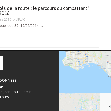
és de la route : le parcours du combattant”
 2016
ars 2016
by
AFVAC
publique 37, 17/06/2014 ...
DONNÉES
se
re Jean-Louis Forain
Tours
N