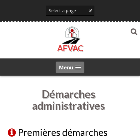
Skip
to
content
AFVAC
Menu
Démarches
administratives
Premières démarches