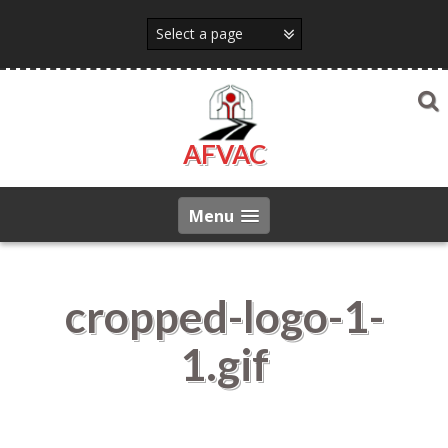
Skip
to
content
AFVAC
Menu
cropped-logo-1-
1.gif