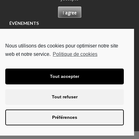
I agree
ÉVÉNEMENTS
Permanence à Château-Renault, Maison des
permanences
Nous utilisons des cookies pour optimiser notre site
13/08/2026
web et notre service.
Politique de cookies
Permanence à Tours, Hôpital Bretonneau
13/08/2026
Permanence à Tours, à l'UDAF
Tout accepter
19/08/2026
Permanence à Tours, Hôpital Bretonneau
Tout refuser
27/08/2026
Permanence à Chambray-lès-Tours, CHU Trousseau
Préférences
02/09/2026