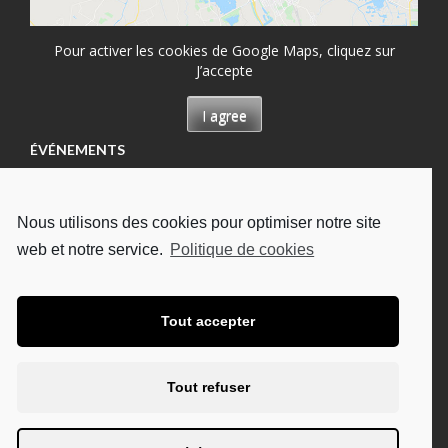
Pour activer les cookies de Google Maps, cliquez sur
J’accepte
I agree
ÉVÉNEMENTS
Permanence à Château-Renault, Maison des
permanences
Nous utilisons des cookies pour optimiser notre site
13/08/2026
web et notre service.
Politique de cookies
Permanence à Tours, Hôpital Bretonneau
13/08/2026
Permanence à Tours, à l'UDAF
Tout accepter
19/08/2026
Permanence à Tours, Hôpital Bretonneau
Tout refuser
27/08/2026
Permanence à Chambray-lès-Tours, CHU Trousseau