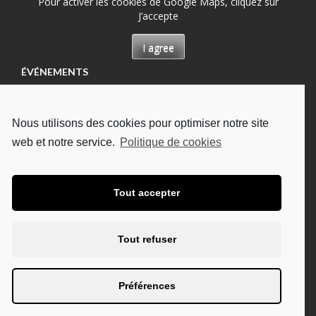
Pour activer les cookies de Google Maps, cliquez sur
J’accepte
I agree
ÉVÉNEMENTS
Permanence à Château-Renault, Maison des
permanences
Nous utilisons des cookies pour optimiser notre site
13/08/2026
web et notre service.
Politique de cookies
Permanence à Tours, Hôpital Bretonneau
13/08/2026
Permanence à Tours, à l'UDAF
Tout accepter
19/08/2026
Permanence à Tours, Hôpital Bretonneau
Tout refuser
27/08/2026
Permanence à Chambray-lès-Tours, CHU Trousseau
Préférences
02/09/2026