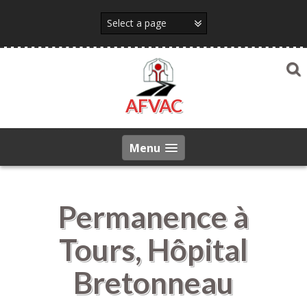
Skip
to
content
AFVAC
Menu
Permanence à
Tours, Hôpital
Bretonneau