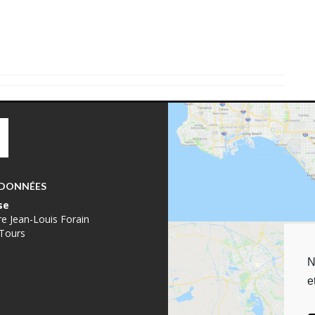
DONNÉES
se
re Jean-Louis Forain
Tours
N
e