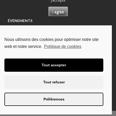
J’accepte
I agree
ÉVÉNEMENTS
Permanence à Château-Renault, Maison des
permanences
Nous utilisons des cookies pour optimiser notre site
13/08/2026
web et notre service.
Politique de cookies
Permanence à Tours, Hôpital Bretonneau
13/08/2026
Permanence à Tours, à l'UDAF
Tout accepter
19/08/2026
Permanence à Tours, Hôpital Bretonneau
Tout refuser
27/08/2026
Permanence à Chambray-lès-Tours, CHU Trousseau
Préférences
02/09/2026