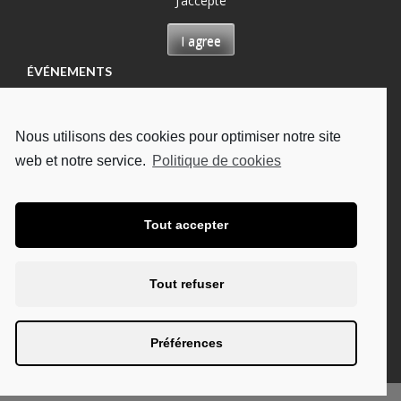
J’accepte
I agree
ÉVÉNEMENTS
Permanence à Château-Renault, Maison des
permanences
Nous utilisons des cookies pour optimiser notre site
13/08/2026
web et notre service.
Politique de cookies
Permanence à Tours, Hôpital Bretonneau
13/08/2026
Permanence à Tours, à l'UDAF
Tout accepter
19/08/2026
Permanence à Tours, Hôpital Bretonneau
Tout refuser
27/08/2026
Permanence à Chambray-lès-Tours, CHU Trousseau
Préférences
02/09/2026