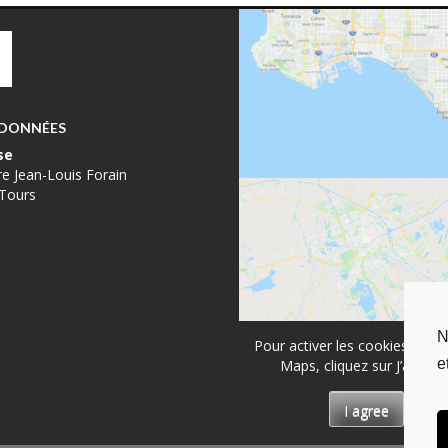
DONNÉES
se
re Jean-Louis Forain
Tours
N
Pour activer les cookies de G
e
Maps, cliquez sur J’accept
I agree