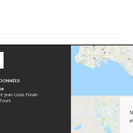
DONNÉES
se
re Jean-Louis Forain
Tours
N
e