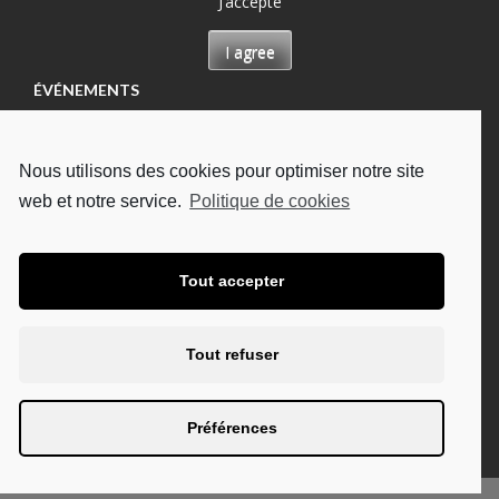
J’accepte
I agree
ÉVÉNEMENTS
Permanence à Château-Renault, Maison des
permanences
Nous utilisons des cookies pour optimiser notre site
13/08/2026
web et notre service.
Politique de cookies
Permanence à Tours, Hôpital Bretonneau
13/08/2026
Permanence à Tours, à l'UDAF
Tout accepter
19/08/2026
Permanence à Tours, Hôpital Bretonneau
Tout refuser
27/08/2026
Permanence à Chambray-lès-Tours, CHU Trousseau
Préférences
02/09/2026