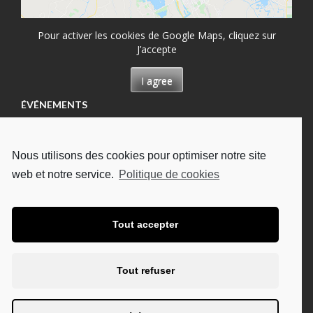
Pour activer les cookies de Google Maps, cliquez sur
J’accepte
I agree
ÉVÉNEMENTS
Permanence à Château-Renault, Maison des
permanences
Nous utilisons des cookies pour optimiser notre site
13/08/2026
web et notre service.
Politique de cookies
Permanence à Tours, Hôpital Bretonneau
13/08/2026
Permanence à Tours, à l'UDAF
Tout accepter
19/08/2026
Permanence à Tours, Hôpital Bretonneau
Tout refuser
27/08/2026
Permanence à Chambray-lès-Tours, CHU Trousseau