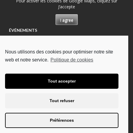
Pour activer les cookies de Google Maps, cliquez sur
J’accepte
I agree
ÉVÉNEMENTS
Permanence à Château-Renault, Maison des
permanences
Nous utilisons des cookies pour optimiser notre site
13/08/2026
web et notre service.
Politique de cookies
Permanence à Tours, Hôpital Bretonneau
13/08/2026
Permanence à Tours, à l'UDAF
Tout accepter
19/08/2026
Permanence à Tours, Hôpital Bretonneau
Tout refuser
27/08/2026
Permanence à Chambray-lès-Tours, CHU Trousseau
Préférences
02/09/2026