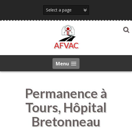
Skip
to
content
AFVAC
Menu
Permanence à
Tours, Hôpital
Bretonneau